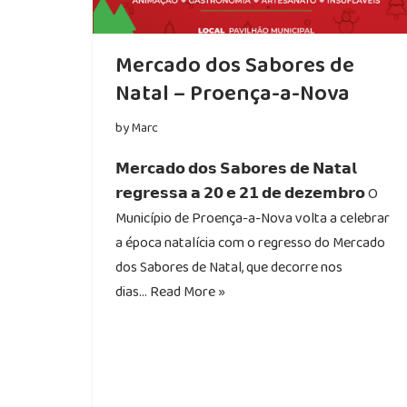
Mercado dos Sabores de
Natal – Proença-a-Nova
by
Marc
𝗠𝗲𝗿𝗰𝗮𝗱𝗼 𝗱𝗼𝘀 𝗦𝗮𝗯𝗼𝗿𝗲𝘀 𝗱𝗲 𝗡𝗮𝘁𝗮𝗹
𝗿𝗲𝗴𝗿𝗲𝘀𝘀𝗮 𝗮 𝟮𝟬 𝗲 𝟮𝟭 𝗱𝗲 𝗱𝗲𝘇𝗲𝗺𝗯𝗿𝗼 O
Município de Proença-a-Nova volta a celebrar
a época natalícia com o regresso do Mercado
dos Sabores de Natal, que decorre nos
dias…
Read More »