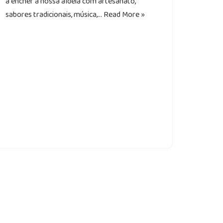
a encher a nossa aldeia com artesanato,
sabores tradicionais, música,…
Read More »