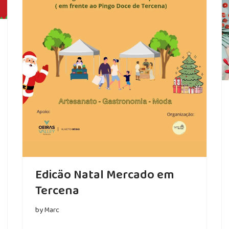
Edicäo Natal Mercado em
Tercena
by
Marc