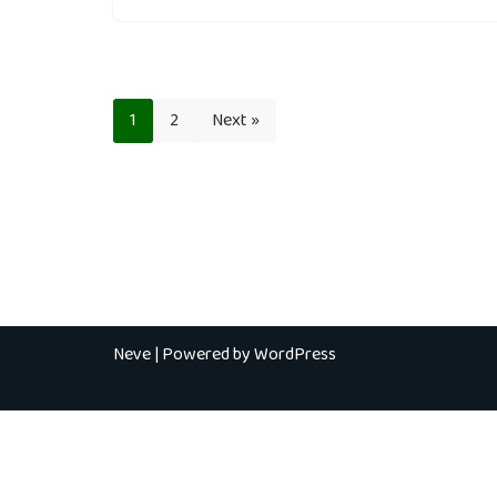
1
2
Next »
Neve
| Powered by
WordPress