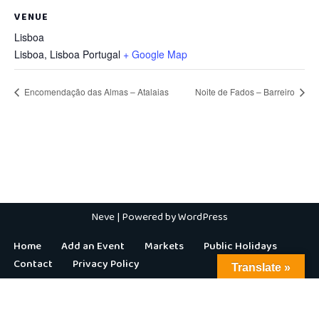
VENUE
Lisboa
Lisboa
,
Lisboa
Portugal
+ Google Map
Encomendação das Almas – Atalaias
Noite de Fados – Barreiro
Neve
| Powered by
WordPress
Home
Add an Event
Markets
Public Holidays
Contact
Privacy Policy
Translate »