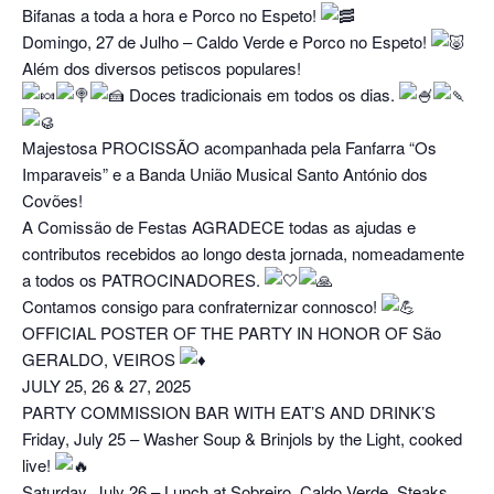
Bifanas a toda a hora e Porco no Espeto!
Domingo, 27 de Julho – Caldo Verde e Porco no Espeto!
Além dos diversos petiscos populares!
Doces tradicionais em todos os dias.
Majestosa PROCISSÃO acompanhada pela Fanfarra “Os
Imparaveis” e a Banda União Musical Santo António dos
Covões!
A Comissão de Festas AGRADECE todas as ajudas e
contributos recebidos ao longo desta jornada, nomeadamente
a todos os PATROCINADORES.
Contamos consigo para confraternizar connosco!
OFFICIAL POSTER OF THE PARTY IN HONOR OF São
GERALDO, VEIROS
JULY 25, 26 & 27, 2025
PARTY COMMISSION BAR WITH EAT’S AND DRINK’S
Friday, July 25 – Washer Soup & Brinjols by the Light, cooked
live!
Saturday, July 26 – Lunch at Sobreiro, Caldo Verde, Steaks